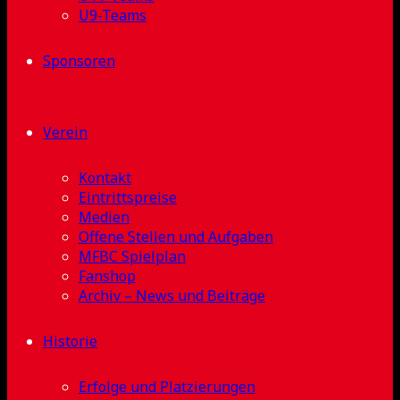
U9-Teams
Sponsoren
Verein
Kontakt
Eintrittspreise
Medien
Offene Stellen und Aufgaben
MFBC Spielplan
Fanshop
Archiv – News und Beiträge
Historie
Erfolge und Platzierungen