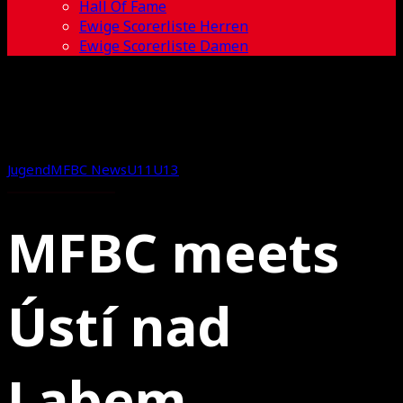
Hall Of Fame
Ewige Scorerliste Herren
Ewige Scorerliste Damen
Jugend
MFBC News
U11
U13
MFBC meets
Ústí nad
Labem