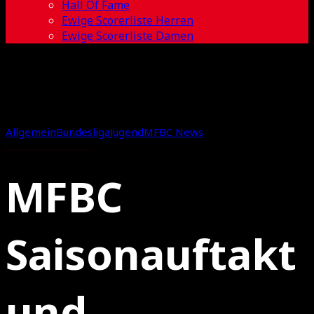
Hall Of Fame
Ewige Scorerliste Herren
Ewige Scorerliste Damen
Allgemein
Bundesliga
Jugend
MFBC News
MFBC
Saisonauftakt
und