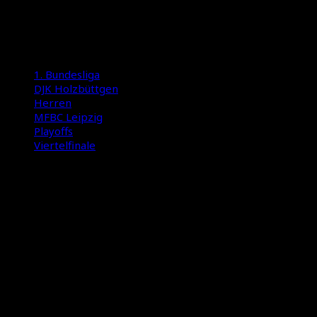
16:00 Uhr
* wenn nötig
1. Bundesliga
DJK Holzbüttgen
Herren
MFBC Leipzig
Playoffs
Viertelfinale
International Floorball Federation
Floorball Deutschland