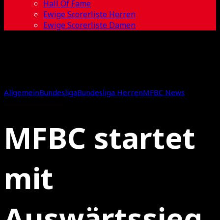
Hall Of Fame
Ewige Scorerliste Herren
Ewige Scorerliste Damen
Allgemein
Bundesliga
Bundesliga Herren
MFBC News
MFBC startet
mit
Auswärtssieg