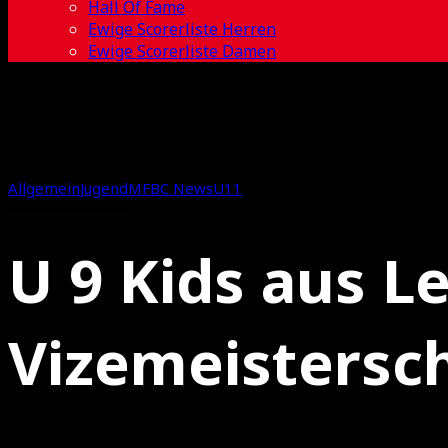
Hall Of Fame
Ewige Scorerliste Herren
Ewige Scorerliste Damen
Allgemein
Jugend
MFBC News
U11
U 9 Kids aus L
Vizemeistersc
01.04.2025