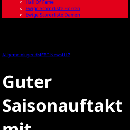
Hall Of Fame
Ewige Scorerliste Herren
Ewige Scorerliste Damen
Allgemein
Jugend
MFBC News
U17
Guter
Saisonauftakt
mit