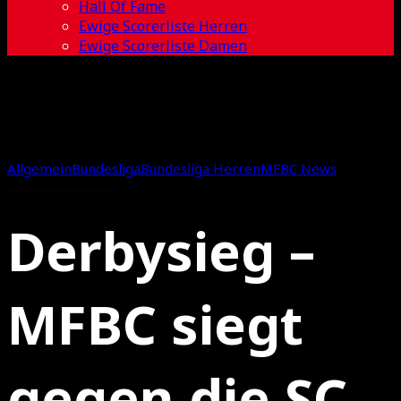
Hall Of Fame
Ewige Scorerliste Herren
Ewige Scorerliste Damen
Allgemein
Bundesliga
Bundesliga Herren
MFBC News
Derbysieg –
MFBC siegt
gegen die SC