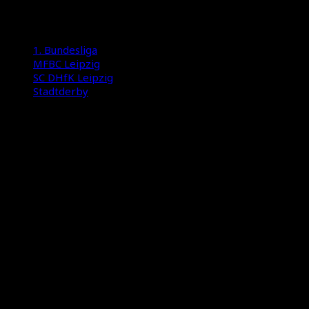
Bilder: Linus Persson
1. Bundesliga
MFBC Leipzig
SC DHfK Leipzig
Stadtderby
International Floorball Federation
Floorball Deutschland
Floorball Sachsen