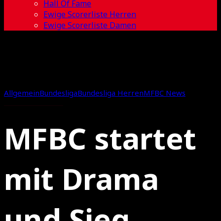
Hall Of Fame
Ewige Scorerliste Herren
Ewige Scorerliste Damen
Allgemein
Bundesliga
Bundesliga Herren
MFBC News
MFBC startet
mit Drama
und Sieg