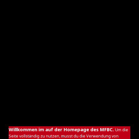
und her – und die Gäste schlugen als Nächstes zu.
Nach einem Leipziger Angriff stimmte die
Absicherung nicht, sodass Magnus-Ernst Scholz
einen Konter erfolgreich abschloss und Chemnitz
erneut in Front brachte.
Doch Leipzig zeigte einmal mehr Comeback-
Qualitäten. Wieder war es Hoppe, der aus der
Distanz abzog und zum 3:3 egalisierte. Alles
deutete auf eine Verlängerung hin, bis die
Schlusssekunden anbrachen: Chemnitz riskierte
alles, Leipzig nutzte die Lücke. Kühnel spielte den
Pass in die Tiefe, Teßmann zog davon und
vollendete eiskalt ins kurze Eck. 4:3 – Derbysieg,
Auftaktsieg, drei Punkte zum Start in die neue
Saison.
Willkommen im auf der Homepage des MFBC.
Um die
Seite vollständig zu nutzen, musst du die Verwendung von