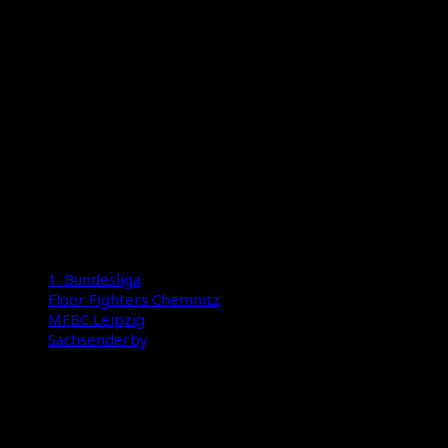
Ende die Nerven. Schlüssel zum Sieg waren die
Effizienz im Powerplay und der unbändige Wille in
der Schlussphase.
Mit den ersten drei Punkten im Gepäck reist der
MFBC nun mit Selbstvertrauen in die nächsten
Partien gegen Bonn und Holzbüttgen am
kommenden Wochenende in der Ferne.
Bilder: Linus Persson
1. Bundesliga
Floor Fighters Chemnitz
MFBC Leipzig
Sachsenderby
International Floorball Federation