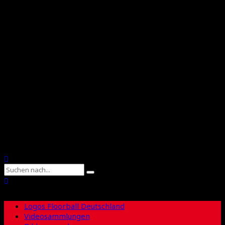
Floorball Deutschland
Floorball Sachsen
Suche
Logos Floorball Deutschland
Videosammlungen