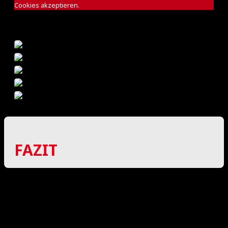
Cookies akzeptieren.
FAZIT
Leipzig zeigte zum Saisonstart einmal mehr seine
große Qualität im Comeback-Modus. Trotz
zwischenzeitlicher Rückschläge und einer starken
Chemnitzer Vorstellung behielt der MFBC am