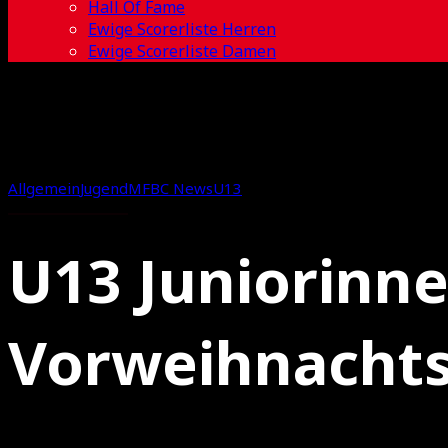
Hall Of Fame
Ewige Scorerliste Herren
Ewige Scorerliste Damen
Allgemein
Jugend
MFBC News
U13
U13 Juniorinne
Vorweihnachtsk
02.12.2025