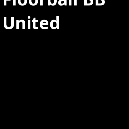
United
23.01.2026
Spieltag
11
Berlin
24.Januar