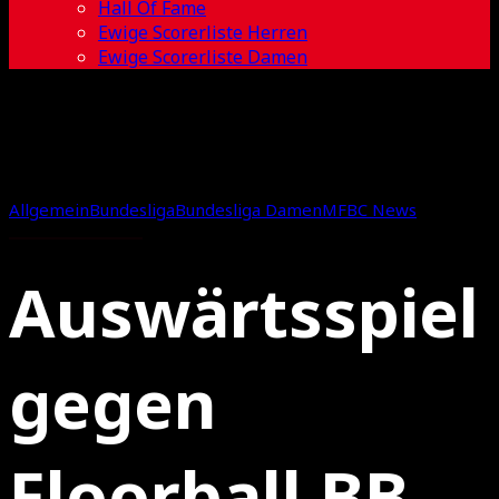
Hall Of Fame
Ewige Scorerliste Herren
Ewige Scorerliste Damen
Allgemein
Bundesliga
Bundesliga Damen
MFBC News
Auswärtsspiel
gegen
Floorball BB