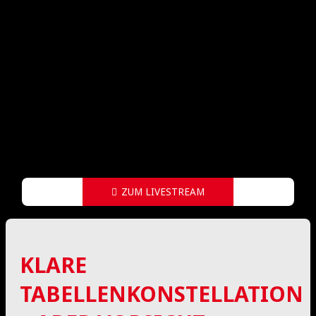
14:00 Uhr
Am 11. Spieltag der 1. Floorball Damen
Bundesliga steht für die Damen des MFBC die
nächste Auswärtsaufgabe an. Am Sonntag, den
24. Januar, gastiert das Team um 14:00 Uhr bei
Floorball BB United in Berlin. Die Ausgangslage
scheint auf dem Papier klar verteilt, doch der
MFBC ist gewarnt, den Gegner keinesfalls zu
unterschätzen.
ZUM LIVESTREAM
KLARE
TABELLENKONSTELLATION