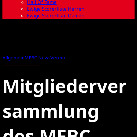
Hall Of Fame
Ewige Scorerliste Herren
Ewige Scorerliste Damen
Allgemein
MFBC News
Verein
Mitgliederver
sammlung
des MFBC