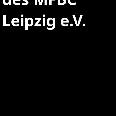
Leipzig e.V.
16.03.2026
Mitgliederversammlung des MFBC Leipzig
e.V.
Liebe Mitglieder des Mitteldeutschen Floorball Clubs,,
Hiermit laden wir euch gemäß § 11 Abs. 2 der Satzung