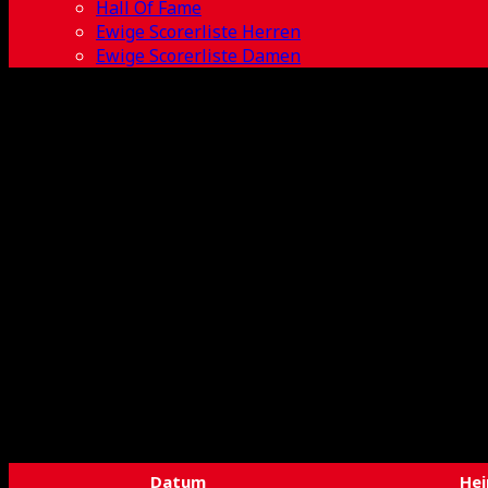
Hall Of Fame
Ewige Scorerliste Herren
Ewige Scorerliste Damen
Spielplan U11
Datum
He