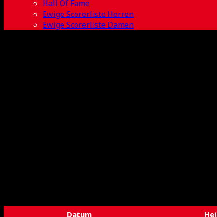
Hall Of Fame
Ewige Scorerliste Herren
Ewige Scorerliste Damen
Spielplan U15 
Datum
He