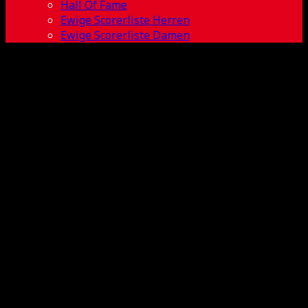
Hall Of Fame
Ewige Scorerliste Herren
Ewige Scorerliste Damen
DJK
Holzbüttgen
vs SSF Bonn