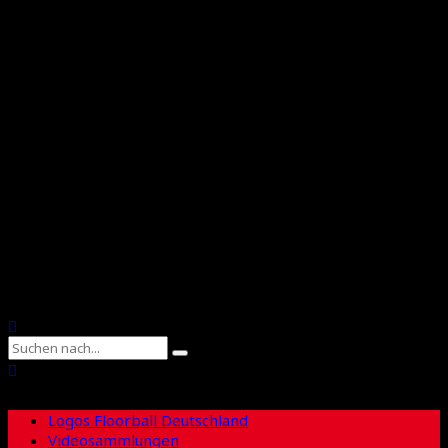
International Floorball Federation
Floorball Deutschland
Floorball Sachsen
Suche
Logos Floorball Deutschland
Videosammlungen