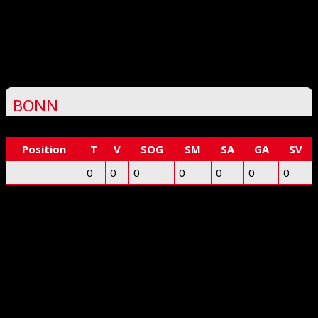
Deprecated
: preg_replace(): Passing null to parameter #3
($subject) of type array|string is deprecated in
/www/htdocs/w0218ddd/floorball-mfbc.de/wp-
includes/kses.php
on line
1939
BONN
Position
T
V
SOG
SM
SA
GA
SV
0
0
0
0
0
0
0
Deprecated
: preg_replace(): Passing null to parameter #3
($subject) of type array|string is deprecated in
/www/htdocs/w0218ddd/floorball-mfbc.de/wp-
includes/kses.php
on line
1939