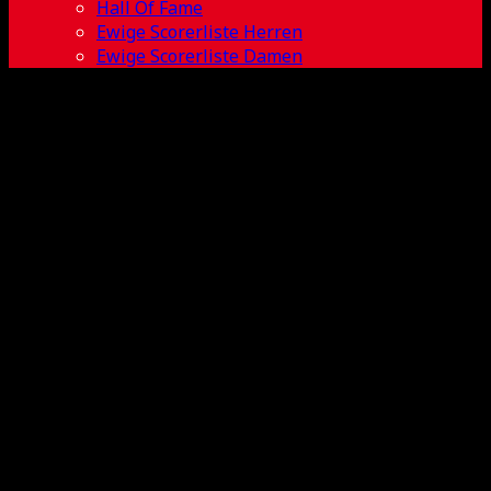
Hall Of Fame
Ewige Scorerliste Herren
Ewige Scorerliste Damen
SSF Bonn vs
UHC
Weißenfels