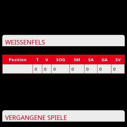
Deprecated
: preg_replace(): Passing null to parameter #3
($subject) of type array|string is deprecated in
/www/htdocs/w0218ddd/floorball-mfbc.de/wp-
includes/kses.php
on line
1939
WEISSENFELS
Position
T
V
SOG
SM
SA
GA
SV
0
0
0
0
0
0
0
Deprecated
: preg_replace(): Passing null to parameter #3
($subject) of type array|string is deprecated in
/www/htdocs/w0218ddd/floorball-mfbc.de/wp-
includes/kses.php
on line
1939
VERGANGENE SPIELE