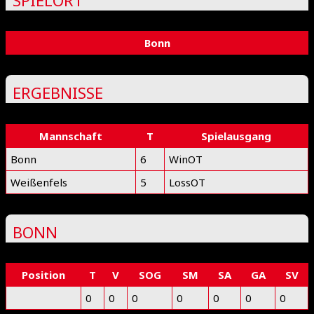
Bonn
ERGEBNISSE
Mannschaft
T
Spielausgang
Bonn
6
WinOT
Weißenfels
5
LossOT
BONN
Position
T
V
SOG
SM
SA
GA
SV
0
0
0
0
0
0
0