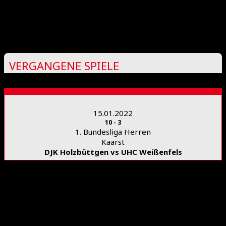
Deprecated
: preg_replace(): Passing null to parameter #3
($subject) of type array|string is deprecated in
/www/htdocs/w0218ddd/floorball-mfbc.de/wp-
includes/kses.php
on line
1939
VERGANGENE SPIELE
15.01.2022
10
-
3
1. Bundesliga Herren
Kaarst
DJK Holzbüttgen vs UHC Weißenfels
International Floorball Federation