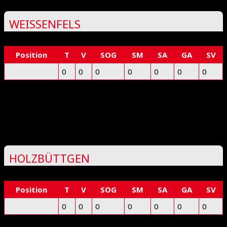
WEISSENFELS
Position
T
V
SOG
SM
SA
GA
SV
0
0
0
0
0
0
0
Deprecated
: preg_replace(): Passing null to parameter #3
($subject) of type array|string is deprecated in
/www/htdocs/w0218ddd/floorball-mfbc.de/wp-
includes/kses.php
on line
1939
HOLZBÜTTGEN
Position
T
V
SOG
SM
SA
GA
SV
0
0
0
0
0
0
0