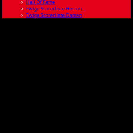
Hall Of Fame
Ewige Scorerliste Herren
Ewige Scorerliste Damen
UHC
Sparkasse
Weißenfels vs