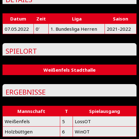
Datum
Zeit
Liga
Saison
07.05.2022
0'
1. Bundesliga Herren
2021-2022
SPIELORT
Weißenfels Stadthalle
ERGEBNISSE
Mannschaft
T
Spielausgang
Weißenfels
5
LossOT
Holzbüttgen
6
WinOT