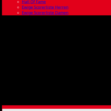
Hall Of Fame
Ewige Scorerliste Herren
Ewige Scorerliste Damen
2017-2018 BL 