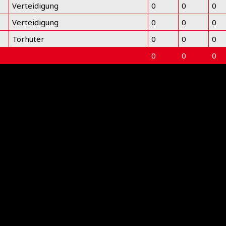
Verteidigung
0
0
0
Verteidigung
0
0
0
Torhüter
0
0
0
0
0
0
subject) of type array|string is deprecated in
/www/htdocs/w02