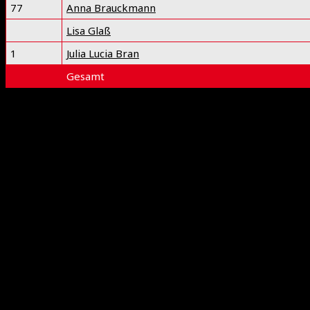
77
Anna Brauckmann
Lisa Glaß
1
Julia Lucia Bran
Gesamt
Deprecated
: preg_replace(): Passing null to parameter #3 ($
1939
International Floorball Federation
Floorball Deutschland