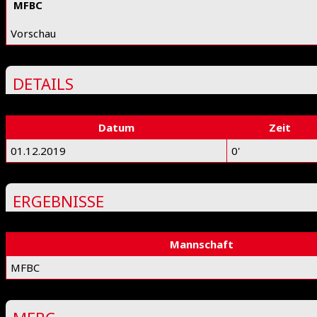
MFBC
Vorschau
DETAILS
Datum
Zeit
01.12.2019
0'
ERGEBNISSE
Mannschaft
MFBC