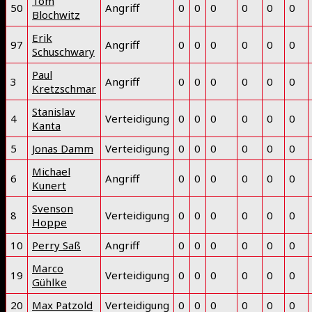
Tom
50
Angriff
0
0
0
0
0
0
Blochwitz
Erik
97
Angriff
0
0
0
0
0
0
Schuschwary
Paul
3
Angriff
0
0
0
0
0
0
Kretzschmar
Stanislav
4
Verteidigung
0
0
0
0
0
0
Kanta
5
Jonas Damm
Verteidigung
0
0
0
0
0
0
Michael
6
Angriff
0
0
0
0
0
0
Kunert
Svenson
8
Verteidigung
0
0
0
0
0
0
Hoppe
10
Perry Saß
Angriff
0
0
0
0
0
0
Marco
19
Verteidigung
0
0
0
0
0
0
Gühlke
20
Max Patzold
Verteidigung
0
0
0
0
0
0