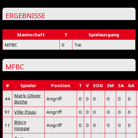
ERGEBNISSE
Mannschaft
T
Spielausgang
MFBC
0
Tie
MFBC
#
Spieler
Position
T
V
SOG
SM
SA
GA
Mark-Oliver
44
Angriff
0
0
0
0
0
0
Bothe
91
Ville Pousi
Angriff
0
0
0
0
0
0
Björn
11
Angriff
0
0
0
0
0
0
Hoppe