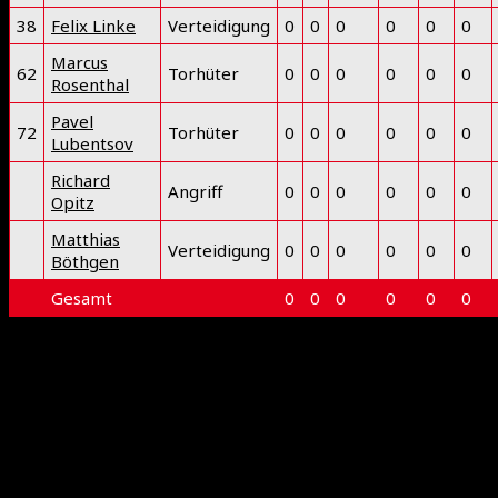
38
Felix Linke
Verteidigung
0
0
0
0
0
0
Marcus
62
Torhüter
0
0
0
0
0
0
Rosenthal
Pavel
72
Torhüter
0
0
0
0
0
0
Lubentsov
Richard
Angriff
0
0
0
0
0
0
Opitz
Matthias
Verteidigung
0
0
0
0
0
0
Böthgen
Gesamt
0
0
0
0
0
0
Deprecated
: preg_replace(): Passing null to parameter #3
($subject) of type array|string is deprecated in
/www/htdocs/w0218ddd/floorball-mfbc.de/wp-
includes/kses.php
on line
1939