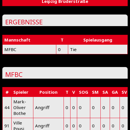
Leipzig Brüderstraße
ERGEBNISSE
Mannschaft
T
Spielausgang
MFBC
0
Tie
MFBC
#
Spieler
Position
T
V
SOG
SM
SA
GA
SV
Mark-
44
Oliver
Angriff
0
0
0
0
0
0
0
Bothe
Ville
91
Angriff
0
0
0
0
0
0
0
Pousi