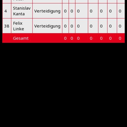
Stanislav
4
Verteidigung
0
0
0
0
0
0
0
Kanta
Felix
38
Verteidigung
0
0
0
0
0
0
0
Linke
Gesamt
0
0
0
0
0
0
0
Deprecated
: preg_replace(): Passing null to parameter #3
($subject) of type array|string is deprecated in
/www/htdocs/w0218ddd/floorball-mfbc.de/wp-
includes/kses.php
on line
1939
International Floorball Federation
Floorball Deutschland