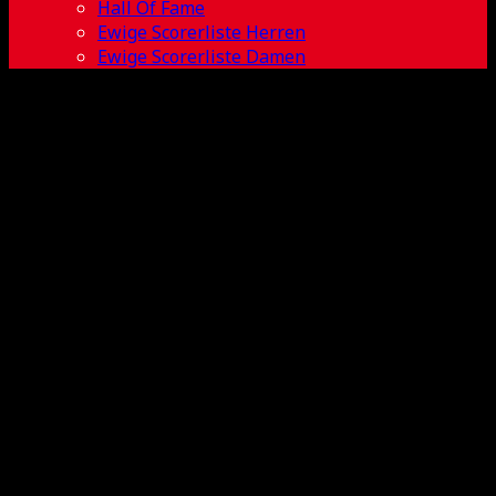
Hall Of Fame
Ewige Scorerliste Herren
Ewige Scorerliste Damen
BL-Damen
2022-2023
Sidebar