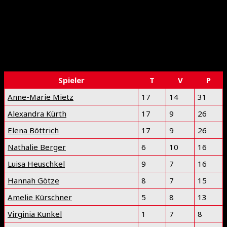
Spieler
T
V
P
Anne-Marie Mietz
17
14
31
Alexandra Kürth
17
9
26
Elena Böttrich
17
9
26
Nathalie Berger
6
10
16
Luisa Heuschkel
9
7
16
Hannah Götze
8
7
15
Amelie Kürschner
5
8
13
Virginia Kunkel
1
7
8