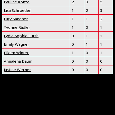
Pauline Könze
2
3
5
Lisa Schroeder
1
2
3
Lucy Sandner
1
1
2
Yvonne Rädler
1
0
1
Lydia-Sophie Curth
0
1
1
Emily Wagner
0
1
1
Eileen Winter
1
0
1
Annalena Daum
0
0
0
Justine Werner
0
0
0
International Floorball Federation