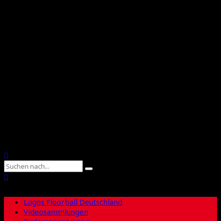
Floorball Deutschland
Floorball Sachsen
Suche
Logos Floorball Deutschland
Videosammlungen