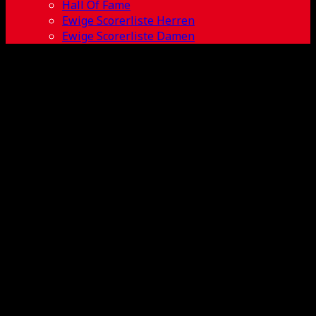
Hall Of Fame
Ewige Scorerliste Herren
Ewige Scorerliste Damen
Charlotte
Schultka