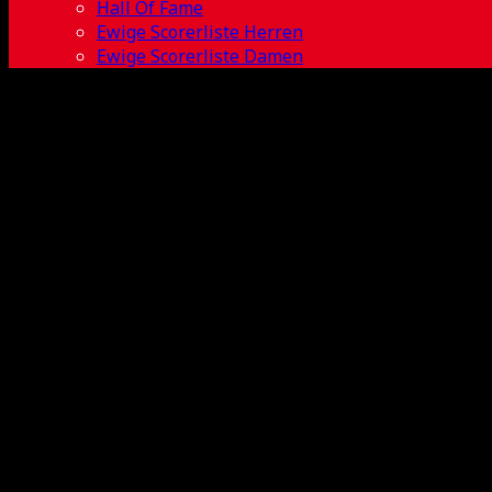
Hall Of Fame
Ewige Scorerliste Herren
Ewige Scorerliste Damen
Fabian Brendl