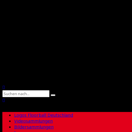
Floorball Deutschland
Floorball Sachsen
Suche
Logos Floorball Deutschland
Videosammlungen
Bildersammlungen