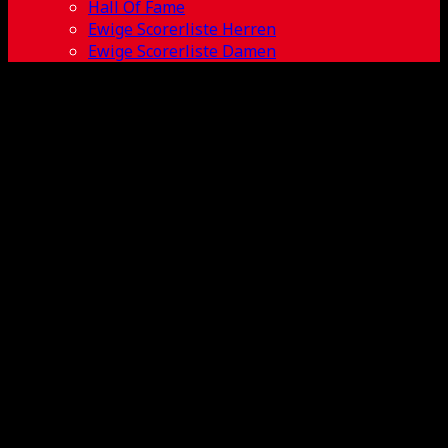
Hall Of Fame
Ewige Scorerliste Herren
Ewige Scorerliste Damen
Fabian
Kämpfer