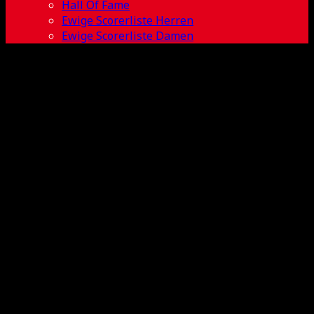
Hall Of Fame
Ewige Scorerliste Herren
Ewige Scorerliste Damen
Felix Rissel