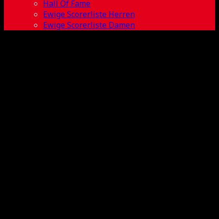
Hall Of Fame
Ewige Scorerliste Herren
Ewige Scorerliste Damen
Franziska
Stöckel