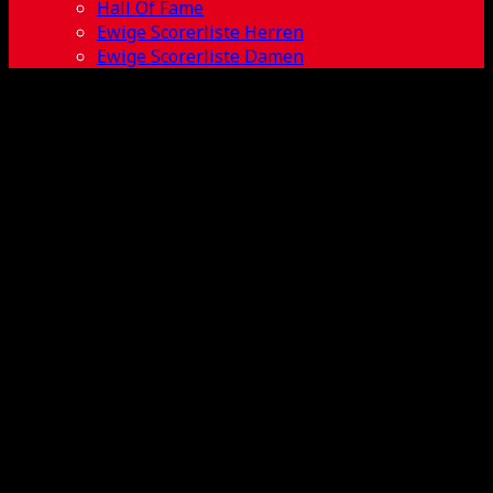
Hall Of Fame
Ewige Scorerliste Herren
Ewige Scorerliste Damen
Jonathan
Kontny