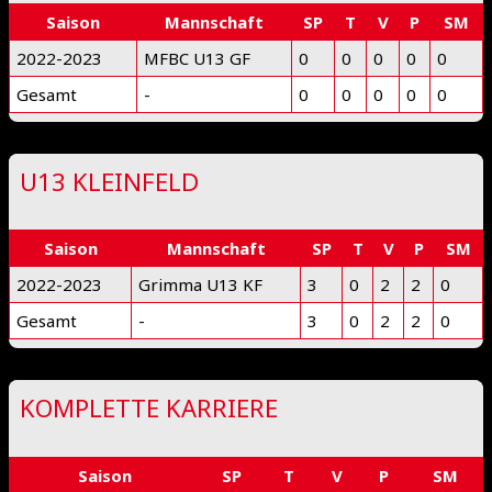
Saison
Mannschaft
SP
T
V
P
SM
2022-2023
MFBC U13 GF
0
0
0
0
0
Gesamt
-
0
0
0
0
0
U13 KLEINFELD
Saison
Mannschaft
SP
T
V
P
SM
2022-2023
Grimma U13 KF
3
0
2
2
0
Gesamt
-
3
0
2
2
0
KOMPLETTE KARRIERE
Saison
SP
T
V
P
SM