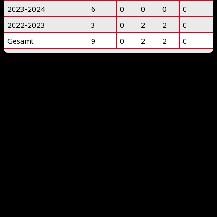
2023-2024
6
0
0
0
0
2022-2023
3
0
2
2
0
Gesamt
9
0
2
2
0
International Floorball Federation
Floorball Deutschland
Floorball Sachsen