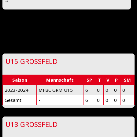
Deprecated
: preg_replace(): Passing null to parameter #3
($subject) of type array|string is deprecated in
/www/htdocs/w0218ddd/floorball-mfbc.de/wp-
includes/kses.php
on line
1939
U15 GROSSFELD
Saison
Mannschaft
SP
T
V
P
SM
2023-2024
MFBC GRM U15
6
0
0
0
0
Gesamt
-
6
0
0
0
0
U13 GROSSFELD