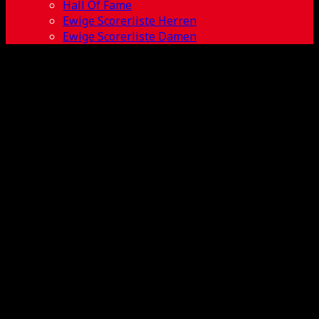
Hall Of Fame
Ewige Scorerliste Herren
Ewige Scorerliste Damen
Laura
Naumann