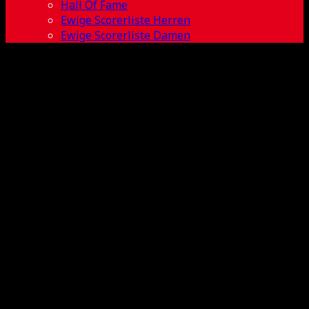
Hall Of Fame
Ewige Scorerliste Herren
Ewige Scorerliste Damen
Levin Hirsch