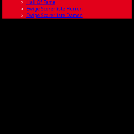
Hall Of Fame
Ewige Scorerliste Herren
Ewige Scorerliste Damen
Paul Butzkus