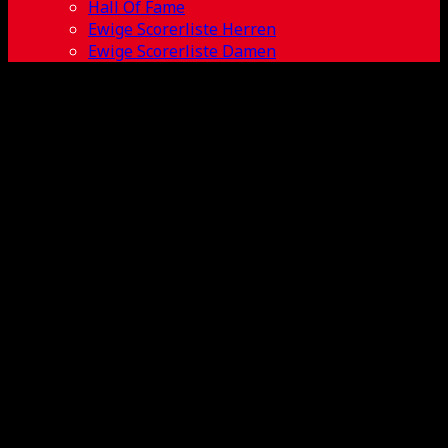
Hall Of Fame
Ewige Scorerliste Herren
Ewige Scorerliste Damen
Peter Dietel