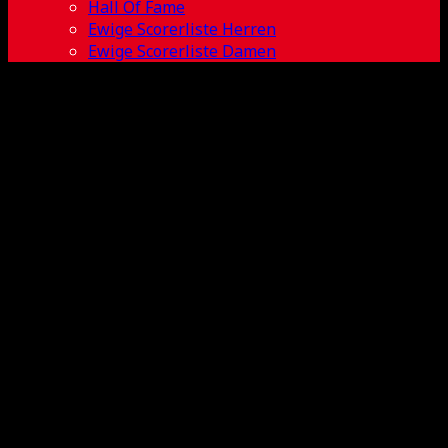
Hall Of Fame
Ewige Scorerliste Herren
Ewige Scorerliste Damen
Sabine
Wagner