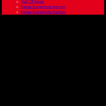
Hall Of Fame
Ewige Scorerliste Herren
Ewige Scorerliste Damen
Simon Zwalina