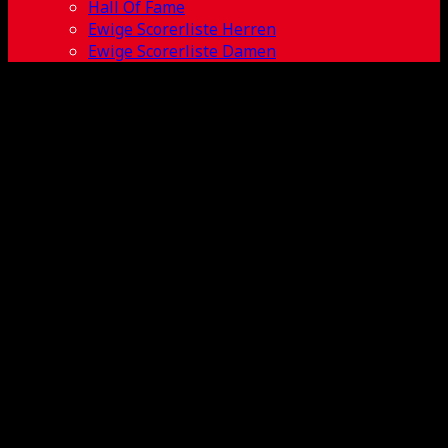
Hall Of Fame
Ewige Scorerliste Herren
Ewige Scorerliste Damen
Sina Imhof