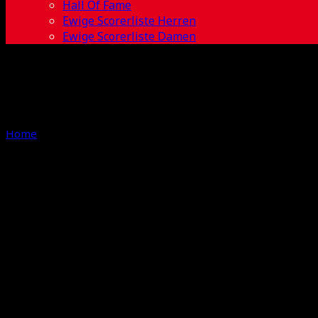
Hall Of Fame
Ewige Scorerliste Herren
Ewige Scorerliste Damen
Home
Tag
Newsfeed