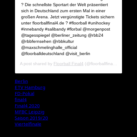
? Die schnellste Sportart der Welt präsentiert
sich in Deutschland zum ersten Mal in einer
großen Arena. Jetzt vergünstigte Tickets sichern
unter floorballfinal4.de ? #floorball #unihockey
#innebandy #salibandy #florbal @morgenpost
@tagesspiegel @berliner_zeitung @rbb24
@rbbfernsehen @rbbkultur
@maxschmelinghalle_official
@floorballdeutschland @visit_berlin
A post shared by
Floorball Final4
(@floorballfinal4) on
Dec 1
Berlin
ETV Hamburg
FD-Pokal
final4
Final4 2020
MFBC Leipzig
Saison 2019/20
Viertelfinale