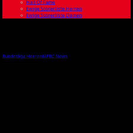
Hall Of Fame
Ewige Scorerliste Herren
Ewige Scorerliste Damen
Bundesliga Herren
MFBC News
Final4 is
Calling!
22.01.2020