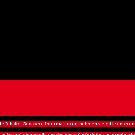
nhalte. Genauere Information entnehmen sie bitte unteren D
es zulassen" eingestellt, um das beste Surferlebnis zu ermögl