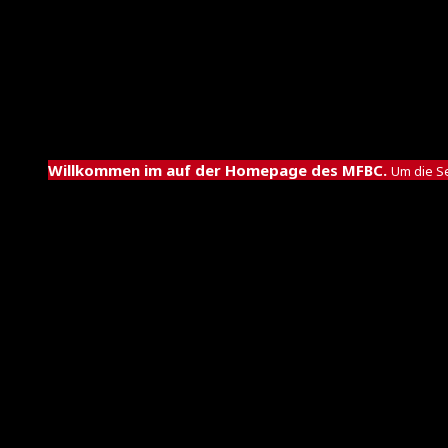
Neun Jahre nach seinem Abschied aus Leipzig dürfen wir ein
Willkommen im auf der Homepage des MFBC.
Um die Se
Ultimate Floorball Skills – das Original ist leider nicht 
Letztes Jahr kehrte Tim aus Baden-Württemberg nach Sachsen 
Team und bei den Old Boys (Kleinfeld) konnte er seinem Ehrge
Sieber sich Mitte Juni bei mir meldete und wir seitdem am C
Die letzten Jahre spielte Tim mit gelben Filzbällen anstatt 