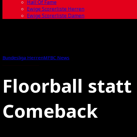
Hall Of Fame
Ewige Scorerliste Herren
Ewige Scorerliste Damen
Bundesliga Herren
MFBC News
Floorball statt
Comeback
05.09.2020