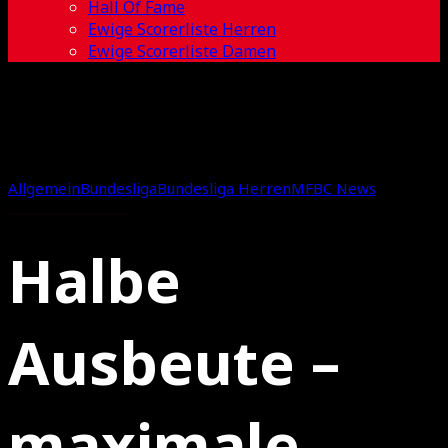
Hall Of Fame
Ewige Scorerliste Herren
Ewige Scorerliste Damen
Allgemein
Bundesliga
Bundesliga Herren
MFBC News
Halbe
Ausbeute –
maximale