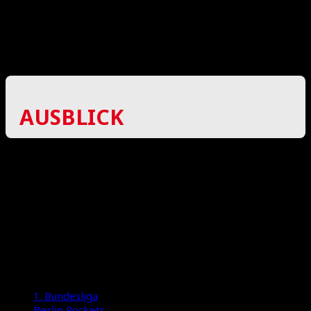
nicht das herausgesprungen was man sich
vorgenommen hatte. Auf der anderen Seite hat
man durch Fehler der Konkurrenz auch keine
Punkte liegen gelassen, gemischte Gefühle also.
AUSBLICK
Am kommenden Wochenende steht das nächste
Auswärtsspiel in Schenefeld an, drei Zähler sind
im Kampf um die Playoffs Pflicht und bitte bloß
keine Overtime.
Titelbild:
Copyright – André Mühle
1. Bundesliga
Berlin Rockets