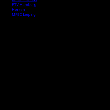
ETV Hamburg
Herren
MFBC Leipzig
International Floorball Federation
Floorball Deutschland
Floorball Sachsen
Suche