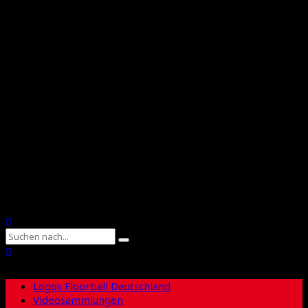
Floorball Deutschland
Floorball Sachsen
Suche
Logos Floorball Deutschland
Videosammlungen