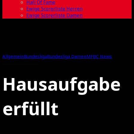
Hall Of Fame
Ewige Scorerliste Herren
Ewige Scorerliste Damen
Allgemein
Bundesliga
Bundesliga Damen
MFBC News
Hausaufgabe
erfüllt
11.05.2022