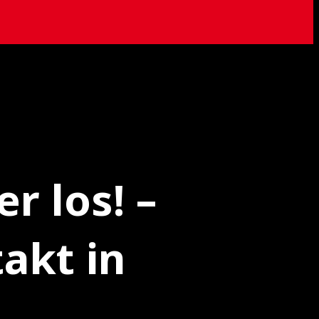
r los! –
akt in