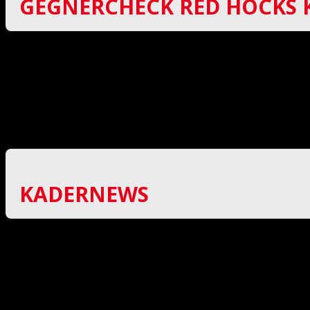
GEGNERCHECK RED HOCKS 
In der letzten Saison retteten sich die jungen Kauf
spannenden Spielen und setzten sich dann in der Re
Klassenerhalt. Um derartige Schwierigkeiten auch
Kaufering normalerweise nicht für große Einkäufe a
finnische Spieler und gleich drei lettische Verstä
dieses Jahr einzuordnen ist wird demzufolge etwas sc
KADERNEWS
Auch beim MFBC gab es große Veränderungen im Kade
dabei wieder von Tommi Usoukainen und Mattias Pe
Krankheitsbedingt werden dem MFBC leider einige Spi
dem Team am Wochenende zur Verfügung stehen.