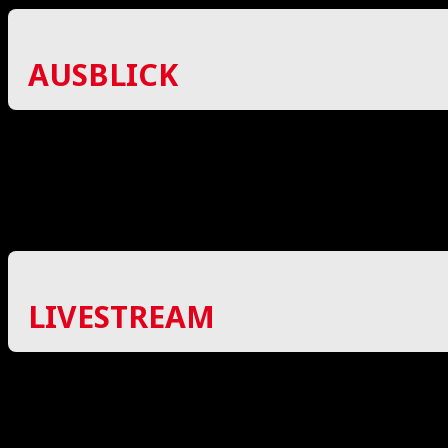
AUSBLICK
Die Vorfreude auf den Saisonstart ist groß, man hat
konnte. Das Team macht einen bereiten Eindruck und 
Durch den geänderten Playoff-Modus der neuen Saiso
Niveau bereits in der letzten Saison gewesen ist.
LIVESTREAM
Die Red Hocks aus Kaufering werden über Sportdeuts
Zu erreichen ist der Livestream über: