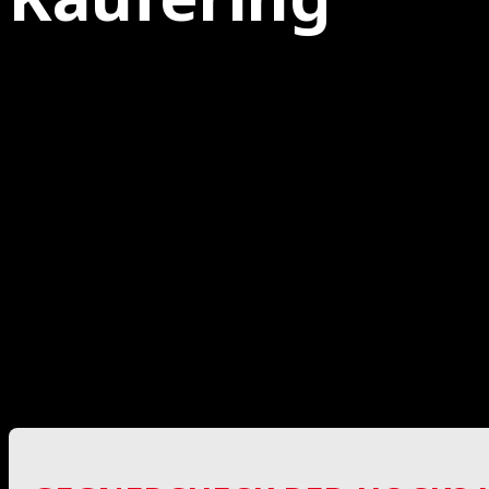
11.09.2022
Nach einer, verhältnismäßig, kurzen Saisonpause 
Herren des MFBC steht, nach der etwas enttäuschend
um 16:00 Uhr auf die „Red Hocks“ treffen.
Red Hocks Kaufering – MFBC Leipzig
Sportzentrum Kaufering
Sonntag, 16:00 Uhr