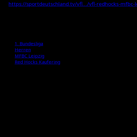
https://sportdeutschland.tv/vfl…/vfl-redhocks-mfbc-l
Titelbild:
Copyright – André Mühle
1. Bundesliga
Herren
MFBC Leipzig
Red Hocks Kaufering
International Floorball Federation
Floorball Deutschland