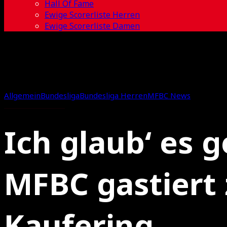
Hall Of Fame
Ewige Scorerliste Herren
Ewige Scorerliste Damen
Allgemein
Bundesliga
Bundesliga Herren
MFBC News
Ich glaub‘ es g
MFBC gastiert 
Kaufering