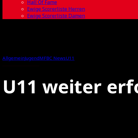
Hall Of Fame
Ewige Scorerliste Herren
Ewige Scorerliste Damen
Allgemein
Jugend
MFBC News
U11
U11 weiter erf
29.01.2023