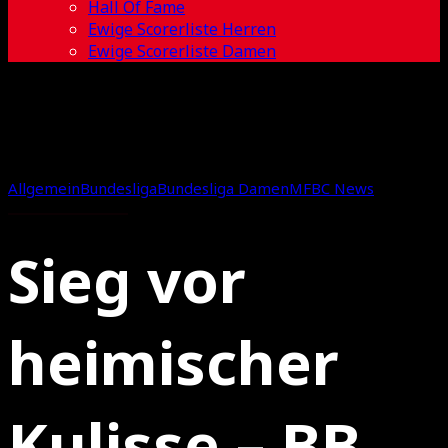
Hall Of Fame
Ewige Scorerliste Herren
Ewige Scorerliste Damen
Allgemein
Bundesliga
Bundesliga Damen
MFBC News
Sieg vor
heimischer
Kulisse – BB