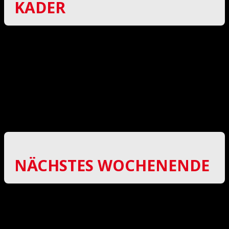
KADER
Alexandra Kürth, Kim Käseberg, Hannah Götze,
Virginia Kunkel (K), Charlotte Rüssel, Yvonne
Rädler, Nathalie Berger, Annalena Daum, Pauline
Könze, Lydia-Sophie Curth, Anne-Marie Mietz,
Emily Wagner, Amelie Kürschner, Eileen Winter,
Justine Werner (T), Annukka Lönnrot, Lisabeth
Klaus, Elena Böttrich, Svenja Klingner
NÄCHSTES WOCHENENDE
SH am
Rabet