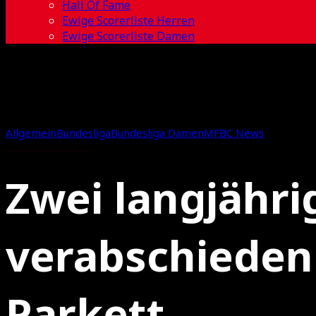
Hall Of Fame
Ewige Scorerliste Herren
Ewige Scorerliste Damen
Allgemein
Bundesliga
Bundesliga Damen
MFBC News
Zwei langjähri
verabschieden
Parkett