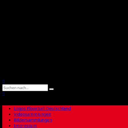
Floorball Deutschland
Floorball Sachsen
Suche
Logos Floorball Deutschland
Videosammlungen
Bildersammlungen
Impressum