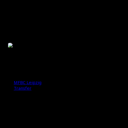
Neben der Deutschen Meisterschaft 2025 durfte sie 
Der MFBC bedankt sich bei beiden Spielerinnen für 
dem Feld. Auch wenn ihr sportlicher Weg nun außerhal
Wir wünschen Kim und Tiffany alles Gute für die Zuku
Bericht: Felix Linke
Foto: Andre Mühle, Arian Trützschler, Cosmo Photos
MFBC Leipzig
Transfer
International Floorball Federation