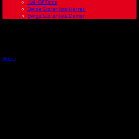
Hall Of Fame
Ewige Scorerliste Herren
Ewige Scorerliste Damen
Home
Tag
Newsfeed