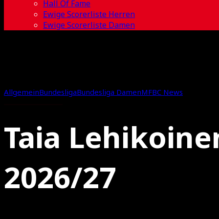
Hall Of Fame
Ewige Scorerliste Herren
Ewige Scorerliste Damen
Allgemein
Bundesliga
Bundesliga Damen
MFBC News
Taia Lehikoine
2026/27
29.05.2026