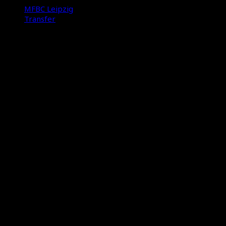
MFBC Leipzig
Transfer
International Floorball Federation
Floorball Deutschland
Floorball Sachsen
Suche