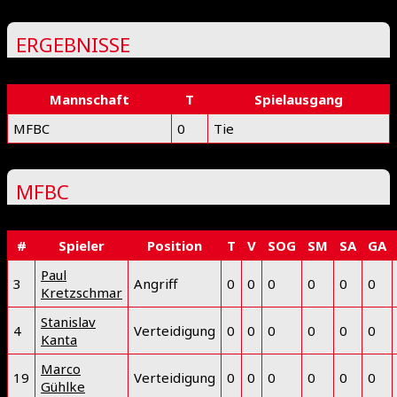
ERGEBNISSE
Mannschaft
T
Spielausgang
MFBC
0
Tie
MFBC
#
Spieler
Position
T
V
SOG
SM
SA
GA
Paul
3
Angriff
0
0
0
0
0
0
Kretzschmar
Stanislav
4
Verteidigung
0
0
0
0
0
0
Kanta
Marco
19
Verteidigung
0
0
0
0
0
0
Gühlke