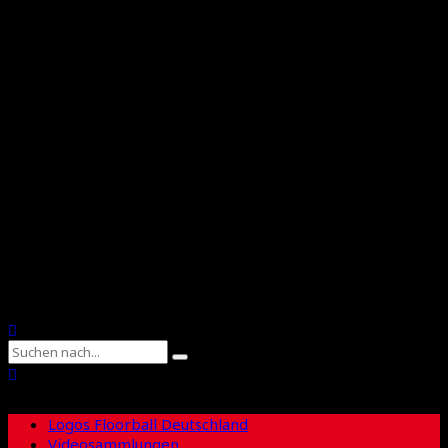
International Floorball Federation
Floorball Deutschland
Floorball Sachsen
Suche
Logos Floorball Deutschland
Videosammlungen