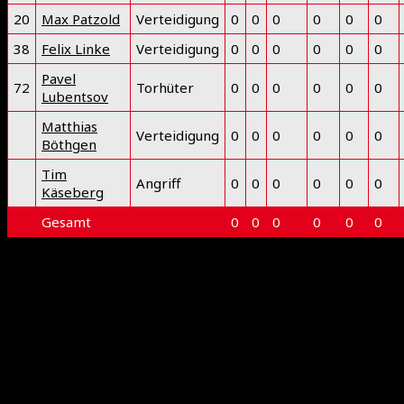
20
Max Patzold
Verteidigung
0
0
0
0
0
0
38
Felix Linke
Verteidigung
0
0
0
0
0
0
Pavel
72
Torhüter
0
0
0
0
0
0
Lubentsov
Matthias
Verteidigung
0
0
0
0
0
0
Böthgen
Tim
Angriff
0
0
0
0
0
0
Käseberg
Gesamt
0
0
0
0
0
0
Deprecated
: preg_replace(): Passing null to parameter #3
($subject) of type array|string is deprecated in
/www/htdocs/w0218ddd/floorball-mfbc.de/wp-
includes/kses.php
on line
1939