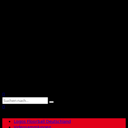
International Floorball Federation
Floorball Deutschland
Floorball Sachsen
Suche
Logos Floorball Deutschland
Videosammlungen