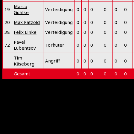
Marco
19
Verteidigung
0
0
0
0
0
0
Gühlke
20
Max Patzold
Verteidigung
0
0
0
0
0
0
38
Felix Linke
Verteidigung
0
0
0
0
0
0
Pavel
72
Torhüter
0
0
0
0
0
0
Lubentsov
Tim
Angriff
0
0
0
0
0
0
Käseberg
Gesamt
0
0
0
0
0
0
Deprecated
: preg_replace(): Passing null to parameter #3
($subject) of type array|string is deprecated in
/www/htdocs/w0218ddd/floorball-mfbc.de/wp-
includes/kses.php
on line
1939