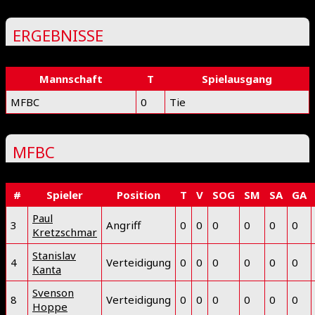
ERGEBNISSE
Mannschaft
T
Spielausgang
MFBC
0
Tie
MFBC
#
Spieler
Position
T
V
SOG
SM
SA
GA
Paul
3
Angriff
0
0
0
0
0
0
Kretzschmar
Stanislav
4
Verteidigung
0
0
0
0
0
0
Kanta
Svenson
8
Verteidigung
0
0
0
0
0
0
Hoppe