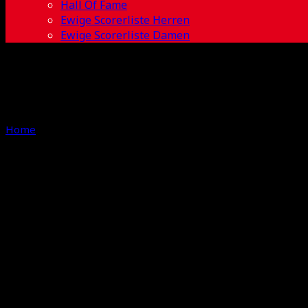
Hall Of Fame
Ewige Scorerliste Herren
Ewige Scorerliste Damen
Home
Author
Newsfeed